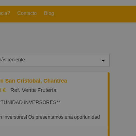
ncia?
Contacto
Blog
ás reciente
ás reciente
en San Cristobal, Chantrea
enos reciente
0 €
Ref. Venta Frutería
aratos
RTUNIDAD INVERSORES**
aros
equeños
n inversores! Os presentamos una oportunidad
 adquirir dos locales en rentabilidad bruta del
randes
n inquilinos con contrato en vigor hasta el año
²