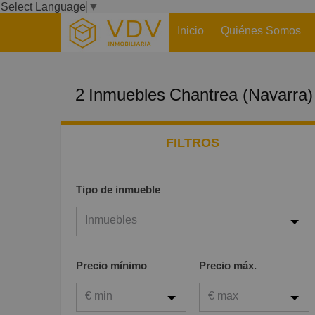
Select Language
▼
Inicio
Quiénes Somos
2
Inmuebles
Chantrea (Navarra)
FILTROS
Tipo de inmueble
Inmuebles
Inmuebles
Precio mínimo
Precio máx.
Viviendas
€ min
€ max
Garaje