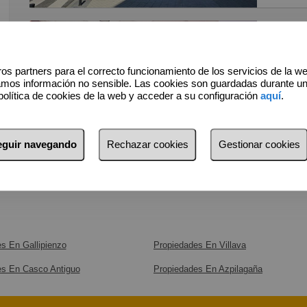
2029, pa
momento 
Local 
frutería
activida
75.000
os partners para el correcto funcionamiento de los servicios de la w
atención
amos información no sensible. Las cookies son guardadas durante u
Bien ubicada, con paso peatonal y rodado, ponemos a la
política de cookies de la web y acceder a su configuración
aquí
.
Con una 
venta pe
el local
público
Son 50 
seguir navegando
Rechazar cookies
Gestionar cookies
cuadrado
51m²
otra call
Ideal si
peluquer
El almac
baño con
Tiene tr
lucernar
Además d
s En Gallipienzo
Propiedades En Villava
ambient
lavadora
es En Casco Antiguo
Propiedades En Azpilagaña
El local
Dispone 
escapara
a motor,